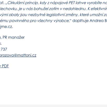
at. „
Cirkulární princip, kdy z nápojové PET lahve vyrobíte 
lechovku, je u nás bohužel zatím v nedohlednu. K efektivn
vými obaly jsou nezbytné legislativní změny, které umožní 
tému povinného pro všechny výrobce,
“ doplňuje Andrea B
ujme.cz.
, PR manažer
.
 737
brozova@mattoni.cz
v PDF