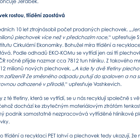
ončuje Jeřábek.
ek rostou, třídění zaostává
edních 10 let ztrojnásobil počet prodaných plechovek. „
Jen
ilionů plechovek více než v předchozím roce,
“ upřesňuje 
titutu Cirkulární Ekonomiky. Bohužel míra třídění a recykla
vá. Podle odhadů EKO-KOMu se vytřídí jen asi tři plechovky
R ročně přijde nazmar cca 7812 tun hliníku. Z takového mn
12 milionů nových plechovek. „
A kde ty dvě třetiny plecho
m zařízení? Ze směsného odpadu putují do spaloven a na sk
 rovnou odhozené v přírodě
,“ upřesňuje Vashkevich.
 té třetiny, která se vytřídí, se u nás recyklují společně s vě
 čehož dochází ke zbytečným materiálovým ztrátám tenkost
ný podnik samostatně nezpracovává vytříděné hliníkové p
vky.
 třídění a recyklaci PET lahví a plechovek tedy ukazují, ž