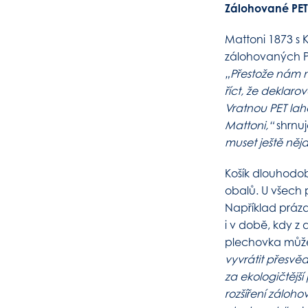
Zálohované PET l
Mattoni 1873 s 
zálohovaných PE
„Přestože nám n
říct, že deklaro
Vratnou PET lahe
Mattoni,“
shrnuj
muset ještě něj
Košík dlouhodob
obalů. U všech 
Například práz
i v době, kdy z
plechovka může 
vyvrátit přesvě
za ekologičtějš
rozšíření záloh