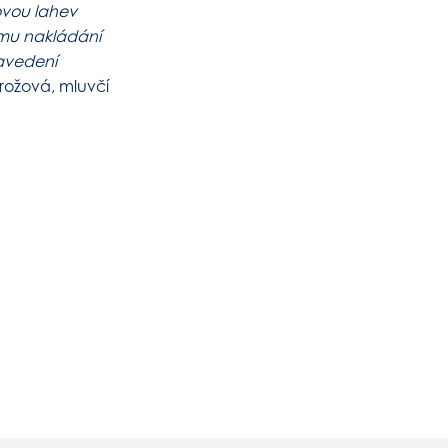
novou lahev
ímu nakládání
zavedení
rožová, mluvčí