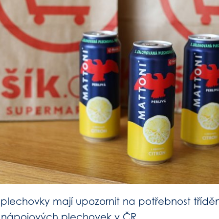
plechovky mají upozornit na potřebnost tříděn
 nápojových plechovek v ČR.