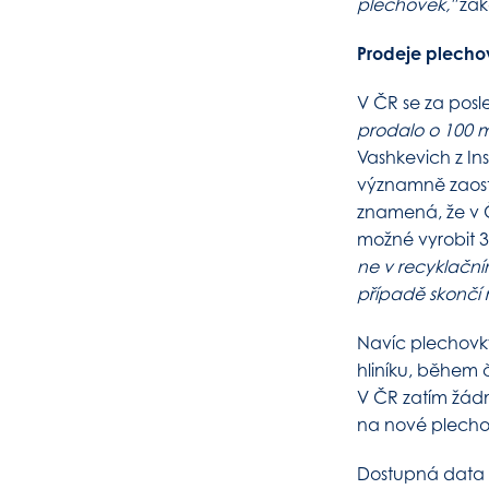
plechovek,"
zak
Prodeje plechov
V ČR se za posl
prodalo o 100 m
Vashkevich z Ins
významně zaostá
znamená, že v Č
možné vyrobit 3
ne v recyklační
případě skončí
Navíc plechovky z
hliníku, během
V ČR zatím žád
na nové plecho
Dostupná data o