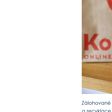
Zálohované 
a recyklace