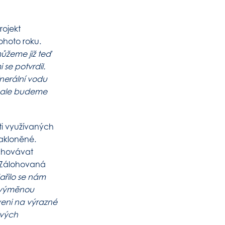
rojekt
ohoto roku.
ůžeme již teď
 se potvrdil.
inerální vodu
i ale budeme
ti využívaných
nakloněné.
chovávat
. Zálohovaná
ařilo se nám
y výměnou
aveni na výrazné
ových