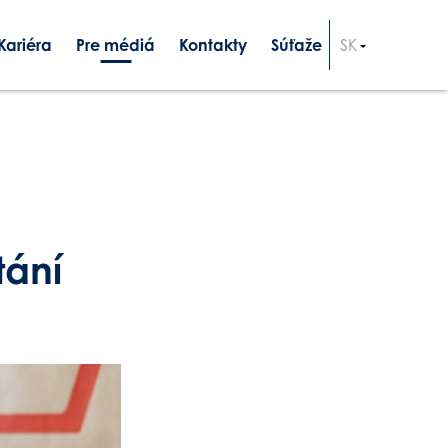
Kariéra
Pre médiá
Kontakty
Súťaže
SK
CZ
EN
tání