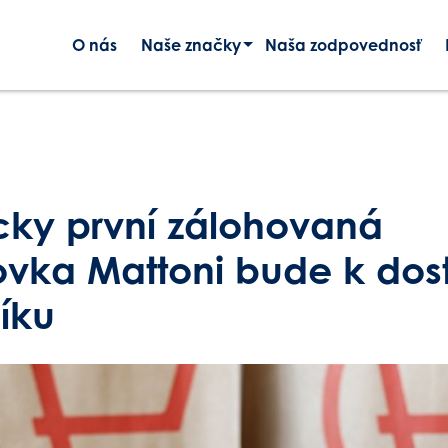
O nás
Naše značky
Naša zodpovednosť
Značky pre Slovenský trh
Značky skupiny Mattoni 1873
icky první zálohovaná
vka Mattoni bude k dos
íku