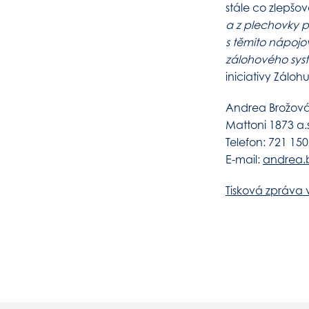
stále co zlepšov
a z plechovky p
s těmito nápojo
zálohového sys
iniciativy Záloh
Andrea Brožová
Mattoni 1873 a.s
Telefon: 721 150
E-mail:
andrea.
Tisková zpráva 