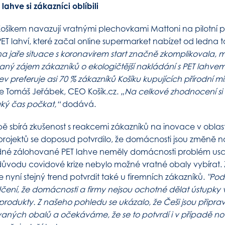
ahve si zákazníci oblíbili
Košíkem navazují vratnými plechovkami Mattoni na pilotní p
T lahví, které začal online supermarket nabízet od ledna t
a jaře situace s koronavirem start značně zkomplikovala, m
vaný zájem zákazníků o ekologičtější nakládání s PET lahvemi
v preferuje asi 70 % zákazníků Košíku kupujících přírodní m
e Tomáš Jeřábek, CEO Košík.cz.
„Na celkové zhodnocení s
aký čas počkat,“
dodává.
ě sbírá zkušenost s reakcemi zákazníků na inovace v oblas
projektů se doposud potvrdilo, že domácnosti jsou změně 
dné zálohované PET lahve neměly domácnosti problém us
 důvodu covidové krize nebylo možné vratné obaly vybírat
nyní stejný trend potvrdit také u firemních zákazníků.
"Pod
dčení, že domácnosti a firmy nejsou ochotné dělat ústupk
í produkty. Z našeho pohledu se ukázalo, že Češi jsou připr
ovaných obalů a očekáváme, že se to potvrdí i v případě n