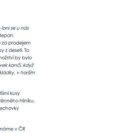
 loni se u nás
Stepan
ce za prodejem
 z deseti. To
ožství by bylo
vek končí, když
ládky, v horším
tšími kusy
ěnného hliníku.
lechovky
e máme v ČR