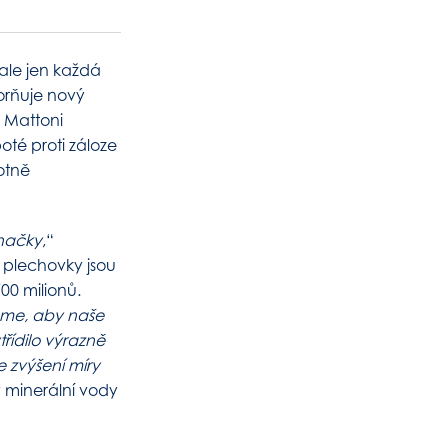
 ale jen každá
zorňuje nový
y Mattoni
oté proti záloze
otně
značky
,“
 plechovky jsou
700 milionů.
ceme, aby naše
třídilo výrazně
e zvýšení míry
minerální vody