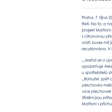
Praha, 7. října 
třetí. Na to, a 
projekt Mattoni
s citronovou pří
vrátí, bude mít
recyklována. V
„
Jedná se o úpl
upozorňuje Ales
u spotřebitelů s
„
Bohužel, zpět 
plechovka měla v
více plechovek n
třídění jsou při
Mattoni s příchu