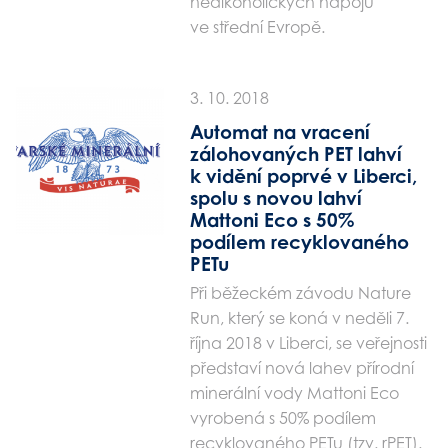
nealkoholických nápojů
ve střední Evropě.
3. 10. 2018
Automat na vracení
zálohovaných PET lahví
k vidění poprvé v Liberci,
spolu s novou lahví
Mattoni Eco s 50%
podílem recyklovaného
PETu
Při běžeckém závodu Nature
Run, který se koná v neděli 7.
října 2018 v Liberci, se veřejnosti
představí nová lahev přírodní
minerální vody Mattoni Eco
vyrobená s 50% podílem
recyklovaného PETu (tzv. rPET).