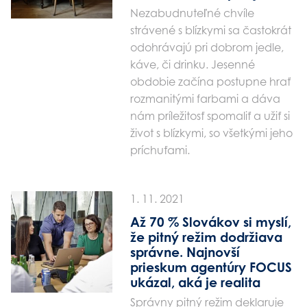
Nezabudnuteľné chvíle
strávené s blízkymi sa častokrát
odohrávajú pri dobrom jedle,
káve, či drinku. Jesenné
obdobie začína postupne hrať
rozmanitými farbami a dáva
nám príležitosť spomaliť a užiť si
život s blízkymi, so všetkými jeho
príchuťami.
1. 11. 2021
Až 70 % Slovákov si myslí,
že pitný režim dodržiava
správne. Najnovší
prieskum agentúry FOCUS
ukázal, aká je realita
Správny pitný režim deklaruje