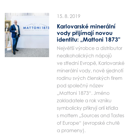
15. 8. 2019
Karlovarské minerální
vody přijímají novou
identitu: „Mattoni 1873"
Největší výrobce a distributor
nealkoholických nápojů
ve střední Evropě, Karlovarské
minerální vody, nově sjednotí
rodinu svých členských firem
pod společný název
„Mattoni 1873“. Jméno
zakladatele a rok vzniku
symbolicky přikryjí orlí křídla
s mottem „Sources and Tastes
of Europe“ (evropské chutě
a prameny).