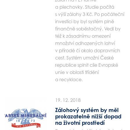
a plechovky. Studie počítá
s výší zálohy 3 Kč. Po počáteční
investici by byl systém plně
finančně soběstačný. Vedl by
též k zásadnímu omezení
množství odhozených lahví
v přírodě či okolo dopravních
cest. Systém umožní České
republice splnit cíle Evropské
unie v oblasti třídění
a recyklace.
19. 12. 2018
Zálohový systém by měl
prokazatelně nižší dopad
na životní prostředí