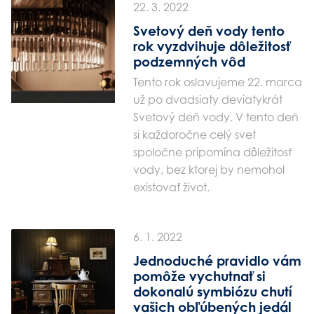
22. 3. 2022
Svetový deň vody tento
rok vyzdvihuje dôležitosť
podzemných vôd
Tento rok oslavujeme 22. marca
už po dvadsiaty deviatykrát
Svetový deň vody. V tento deň
si každoročne celý svet
spoločne pripomína dôležitosť
vody, bez ktorej by nemohol
existovať život.
6. 1. 2022
Jednoduché pravidlo vám
pomôže vychutnať si
dokonalú symbiózu chutí
vašich obľúbených jedál