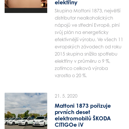
elektřiny
Skupina Mattoni 1873, největší
distributor nealkoholických
nápojů ve střední Evropě, plní
svůj plán na energeticky
efektivnější výrobu. Ve všech 11
evropských závodech od roku
2015 skupina snížila spotřebu
elektřiny v průměru o 9 %,
zatímco celková výroba
vzrostla o 20 %.
21. 5. 2020
Mattoni 1873 pořizuje
prvních deset
elektromobilů ŠKODA
CITIGOe iV