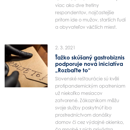
viac ako dve tretiny
respondentov, najčastejšie
pritom ide o mužov, starších ľudí
a obyvateľov väčších miest.
2. 3. 2021
Ťažko skúšaný gastrobiznis
podporuje nová iniciatíva
„Rozbaľte to“
Slovenské reštaurácie sú kvôli
protipandemickým opatreniam
už niekoľko mesiacov
zatvorené. Zákazníkom môžu
svoje služby poskytnúť iba
prostredníctvom donášky
domov či cez výdajné okienko,
čo mnohé z nich privádza