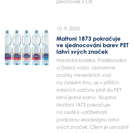
plechovek v ČR.
10. 9. 2020
Mattoni 1873 pokračuje
ve sjednocování barev PET
lahví svých značek
Hanácká kyselka, Poděbradka
a Dobrá voda, významné
značky minerálních vod
na českém trhu, se v příštích
měsících začnou plnit do PET
lahví jedné barvy. Skupina
Mattoni 1873 pokračuje
na cestě k udržitelnosti
podporou ekodesignu lahví
svých značek. Cílem je usnadnit