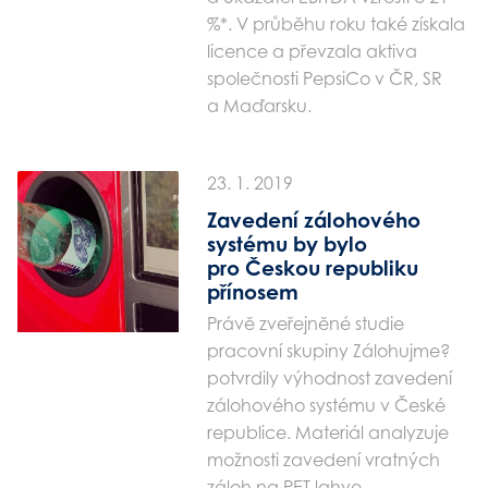
%*. V průběhu roku také získala
licence a převzala aktiva
společnosti PepsiCo v ČR, SR
a Maďarsku.
23. 1. 2019
Zavedení zálohového
systému by bylo
pro Českou republiku
přínosem
Právě zveřejněné studie
pracovní skupiny Zálohujme?
potvrdily výhodnost zavedení
zálohového systému v České
republice. Materiál analyzuje
možnosti zavedení vratných
záloh na PET lahve