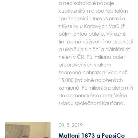
a nealkoholické nápoje
k zákazníkům a spotřebitelům
i po železnici. Dnes vypravila
z Kyselky u Karlových Varů již
půlmiliontou paletu. Výrazně
tím pomáhá životnímu prostředí
a ulehčuje silniční a dálniční síti
nejen v ČR. Půl milionu palet
přepravených vlakem
znamená nahrazení více než
15.000 jízd plně naložených
kamionů. Půlmiliontá paleta míří
do olomouckého centrálního
skladu společnosti Kaufland.
20. 8. 2019
Mattoni 1873 a PepsiCo