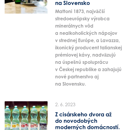
na Slovensko
Mattoni 1873, najväčší
stredoeurópsky výrobca
minerálnych vôd
a nealkoholických nápojov
v strednej Európe, a Lavazza,
ikonický producent talianskej
prémiovej kávy, nadväzujú
na úspešnú spoluprácu
v Českej republike a zahajujú
nové partnerstvo aj
na Slovensku.
2. 6. 2023
Z cisárskeho dvora až
do novodobých
moderných domácností.