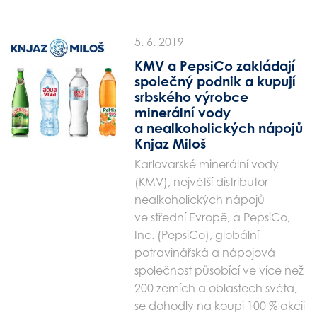
5. 6. 2019
KMV a PepsiCo zakládají
společný podnik a kupují
srbského výrobce
minerální vody
a nealkoholických nápojů
Knjaz Miloš
Karlovarské minerální vody
(KMV), největší distributor
nealkoholických nápojů
ve střední Evropě, a PepsiCo,
Inc. (PepsiCo), globální
potravinářská a nápojová
společnost působící ve více než
200 zemích a oblastech světa,
se dohodly na koupi 100 % akcií