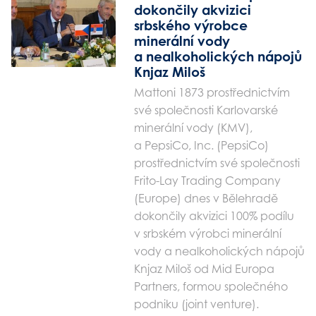
dokončily akvizici
srbského výrobce
minerální vody
a nealkoholických nápojů
Knjaz Miloš
Mattoni 1873 prostřednictvím
své společnosti Karlovarské
minerální vody (KMV),
a PepsiCo, Inc. (PepsiCo)
prostřednictvím své společnosti
Frito-Lay Trading Company
(Europe) dnes v Bělehradě
dokončily akvizici 100% podílu
v srbském výrobci minerální
vody a nealkoholických nápojů
Knjaz Miloš od Mid Europa
Partners, formou společného
podniku (joint venture).