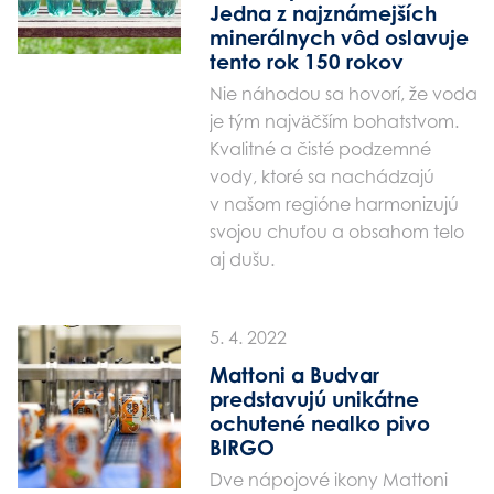
Jedna z najznámejších
minerálnych vôd oslavuje
tento rok 150 rokov
Nie náhodou sa hovorí, že voda
je tým najväčším bohatstvom.
Kvalitné a čisté podzemné
vody, ktoré sa nachádzajú
v našom regióne harmonizujú
svojou chuťou a obsahom telo
aj dušu.
5. 4. 2022
Mattoni a Budvar
predstavujú unikátne
ochutené nealko pivo
BIRGO
Dve nápojové ikony Mattoni