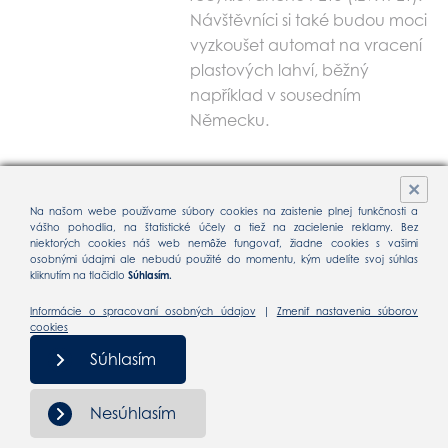
Návštěvníci si také budou moci
vyzkoušet automat na vracení
plastových lahví, běžný
například v sousedním
Německu.
×
12. 9. 2018
Na našom webe používame súbory cookies na zaistenie plnej funkčnosti a
Dobrovolníci zjistí
vášho pohodlia, na štatistické účely a tiež na zacielenie reklamy. Bez
pro projekt ZÁLOHUJME,
niektorých cookies náš web nemôže fungovať, žiadne cookies s vašimi
osobnými údajmi ale nebudú použité do momentu, kým udelíte svoj súhlas
kolik PET lahví se povaluje
kliknutím na tlačidlo
Súhlasím.
v přírodě
Informácie o spracovaní osobných údajov
|
Zmeniť nastavenia súborov
Karlovarské minerální vody
cookies
(KMV) zahajují spolupráci
Súhlasím
s celostátní úklidovou akcí
„Ukliďme svět, ukliďme Česko“
Nesúhlasím
a s pomocí do ní zapojených
dobrovolníků v sobotu 15. září