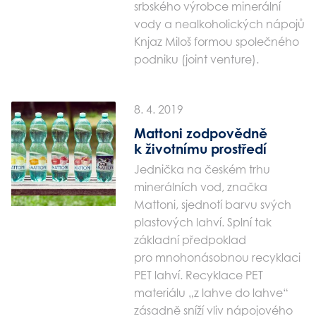
srbského výrobce minerální
vody a nealkoholických nápojů
Knjaz Miloš formou společného
podniku (joint venture).
8. 4. 2019
Mattoni zodpovědně
k životnímu prostředí
Jednička na českém trhu
minerálních vod, značka
Mattoni, sjednotí barvu svých
plastových lahví. Splní tak
základní předpoklad
pro mnohonásobnou recyklaci
PET lahví. Recyklace PET
materiálu „z lahve do lahve“
zásadně sníží vliv nápojového