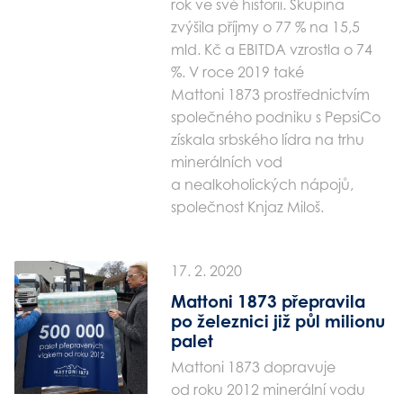
rok ve své historii. Skupina
zvýšila příjmy o 77 % na 15,5
mld. Kč a EBITDA vzrostla o 74
%. V roce 2019 také
Mattoni 1873 prostřednictvím
společného podniku s PepsiCo
získala srbského lídra na trhu
minerálních vod
a nealkoholických nápojů,
společnost Knjaz Miloš.
17. 2. 2020
Mattoni 1873 přepravila
po železnici již půl milionu
palet
Mattoni 1873 dopravuje
od roku 2012 minerální vodu