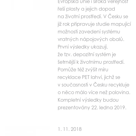
Evropská unie i široká veřejnost
řeší plasty a jejich dopad
na životní prostředí. V Česku se
již rok připravuje studie mapující
možnosti zavedení systému
vratných nápojových obalů.
První výsledky ukazují,
že tzv. depozitní systém je
šetrnější k životnímu prostředí.
Pomůže též zvýšit míru
recyklace PET lahví, jichž se
v současnosti v Česku recykluje
o něco málo více než polovina.
Kompletní výsledky budou
prezentovány 22. ledna 2019.
1. 11. 2018