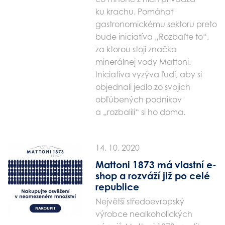
ku krachu. Pomáhať
gastronomickému sektoru preto
bude iniciatíva „Rozbaľte to“,
za ktorou stojí značka
minerálnej vody Mattoni.
Iniciatíva vyzýva ľudí, aby si
objednali jedlo zo svojich
obľúbených podnikov
a „rozbalili“ si ho doma.
14. 10. 2020
Mattoni 1873 má vlastní e-
shop a rozváží již po celé
republice
Největší středoevropský
výrobce nealkoholických