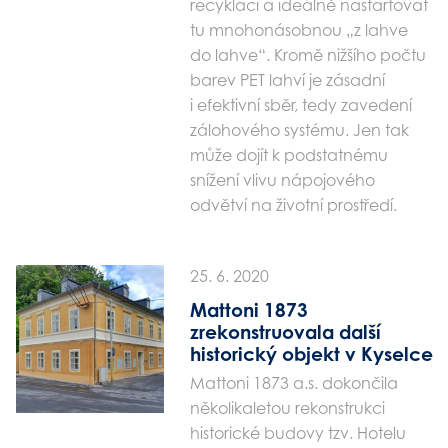
recyklaci a ideálně nastartovat
tu mnohonásobnou „z lahve
do lahve“. Kromě nižšího počtu
barev PET lahví je zásadní
i efektivní sběr, tedy zavedení
zálohového systému. Jen tak
může dojít k podstatnému
snížení vlivu nápojového
odvětví na životní prostředí.
25. 6. 2020
Mattoni 1873
zrekonstruovala další
historický objekt v Kyselce
Mattoni 1873 a.s. dokončila
několikaletou rekonstrukci
historické budovy tzv. Hotelu