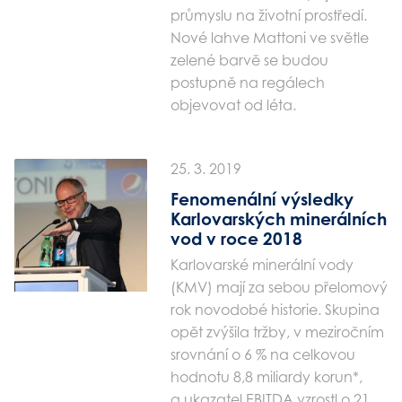
průmyslu na životní prostředí.
Nové lahve Mattoni ve světle
zelené barvě se budou
postupně na regálech
objevovat od léta.
25. 3. 2019
Fenomenální výsledky
Karlovarských minerálních
vod v roce 2018
Karlovarské minerální vody
(KMV) mají za sebou přelomový
rok novodobé historie. Skupina
opět zvýšila tržby, v meziročním
srovnání o 6 % na celkovou
hodnotu 8,8 miliardy korun*,
a ukazatel EBITDA vzrostl o 21