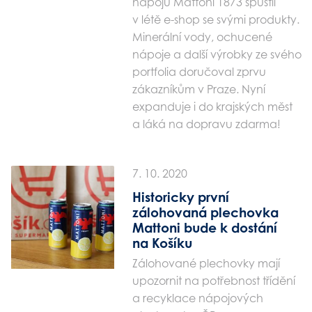
nápojů Mattoni 1873 spustil
v létě e-shop se svými produkty.
Minerální vody, ochucené
nápoje a další výrobky ze svého
portfolia doručoval zprvu
zákazníkům v Praze. Nyní
expanduje i do krajských měst
a láká na dopravu zdarma!
7. 10. 2020
Historicky první
zálohovaná plechovka
Mattoni bude k dostání
na Košíku
Zálohované plechovky mají
upozornit na potřebnost třídění
a recyklace nápojových