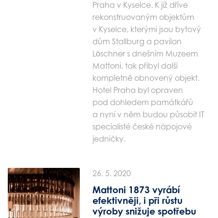
Praha v Kyselce. K již dříve
rekonstruovaným objektům
v Kyselce, kterými jsou bytový
dům Stallburg a pavilon
Löschner s dnešním Muzeem
Mattoni, tak přibyl další
kompletně obnovený objekt.
Hotel Praha byl opraven
pod dohledem památkářů
a nyní v něm budou působit IT
specialisté české nápojové
jedničky.
26. 5. 2020
Mattoni 1873 vyrábí
efektivněji, i při růstu
výroby snižuje spotřebu