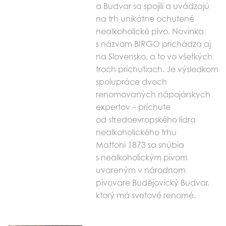
a Budvar sa spojili a uvádzajú
na trh unikátne ochutené
nealkoholické pivo. Novinka
s názvom BIRGO prichádza aj
na Slovensko, a to vo všetkých
troch príchutiach. Je výsledkom
spolupráce dvoch
renomovaných nápojárskych
expertov – príchute
od stredoevropského lídra
nealkoholického trhu
Mattoni 1873 sa snúbia
s nealkoholickým pivom
uvareným v národnom
pivovare Budějovický Budvar,
ktorý má svetové renomé.