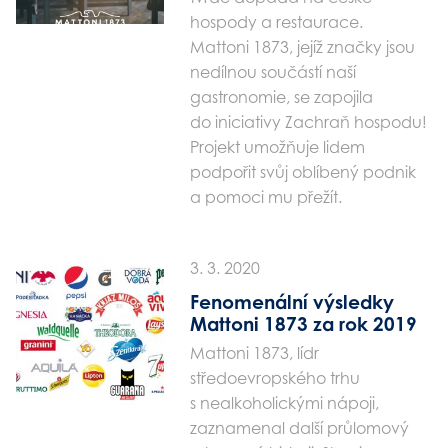
hospody a restaurace.
Mattoni 1873, jejíž značky jsou
nedílnou součástí naší
gastronomie, se zapojila
do iniciativy Zachraň hospodu!
Projekt umožňuje lidem
podpořit svůj oblíbený podnik
a pomoci mu přežít.
3. 3. 2020
Fenomenální výsledky
Mattoni 1873 za rok 2019
Mattoni 1873, lídr
středoevropského trhu
s nealkoholickými nápoji,
zaznamenal další průlomový