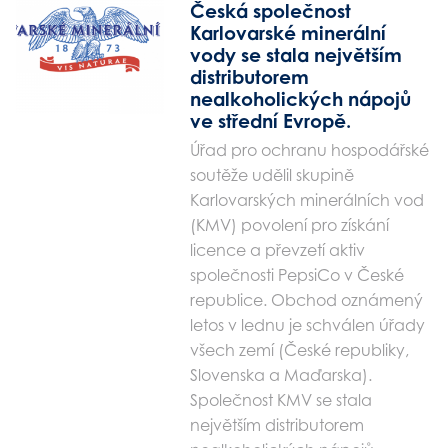
Česká společnost
Karlovarské minerální
vody se stala největším
distributorem
nealkoholických nápojů
ve střední Evropě.
Úřad pro ochranu hospodářské
soutěže udělil skupině
Karlovarských minerálních vod
(KMV) povolení pro získání
licence a převzetí aktiv
společnosti PepsiCo v České
republice. Obchod oznámený
letos v lednu je schválen úřady
všech zemí (České republiky,
Slovenska a Maďarska).
Společnost KMV se stala
největším distributorem