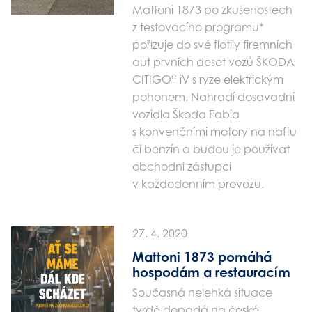
Mattoni 1873 po zkušenostech
z testovacího programu*
pořizuje do své flotily firemních
aut prvních deset vozů ŠKODA
e
CITIGO
iV s ryze elektrickým
pohonem. Nahradí dosavadní
vozidla Škoda Fabia
s konvenčními motory na naftu
či benzín a budou je používat
obchodní zástupci
v každodenním provozu.
27. 4. 2020
Mattoni 1873 pomáhá
hospodám a restauracím
Současná nelehká situace
tvrdě dopadá na české