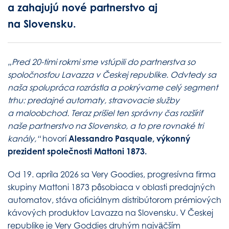
a zahajujú nové partnerstvo aj
na Slovensku.
„Pred 20-timi rokmi sme vstúpili do partnerstva so
spoločnosťou Lavazza v Českej republike. Odvtedy sa
naša spolupráca rozrástla a pokrývame celý segment
trhu: predajné automaty, stravovacie služby
a maloobchod. Teraz prišiel ten správny čas rozšíriť
naše partnerstvo na Slovensko, a to pre rovnaké tri
kanály,“
hovorí
Alessandro Pasquale, výkonný
prezident společnosti Mattoni 1873.
Od 19. apríla 2026 sa Very Goodies, progresívna firma
skupiny Mattoni 1873 pôsobiaca v oblasti predajných
automatov, stáva oficiálnym distribútorom prémiových
kávových produktov Lavazza na Slovensku. V Českej
republike je Very Goddies druhým najväčším