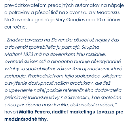
prevádzkovateľom predajných automatov na nápoje
a potraviny a pôsobí tiež na Slovensku a v Maďarsku.
Na Slovensku generuje Very Goodies cca 10 miliónov
eur ročne.
„Značka Lavazza na Slovensku pôsobí už nejaký čas
a slovenskí spotrebitelia ju poznajú. Skupina
Mattoni 1873 má na slovenskom trhu rozsiahle,
overené skúsenosti a dlhodobo buduje dôveryhodné
vzťahy so spotrebiteľmi, zákazníkmi aj značkami, ktoré
zastupuje. Prostredníctvom tejto spolupráce usilujeme
o zvýšenie dostupnosti našich produktov, ale tiež
o upevnenie našej pozície referenčného dodávateľa
prémiovej talianskej kávy na Slovensku, kde spoločne
s ňou prinášame našu kvalitu, dokonalosť a vášeň,“
hovorí
Mattia Ferrero, riaditeľ marketingu Lavazza pre
medzinárodné trhy.