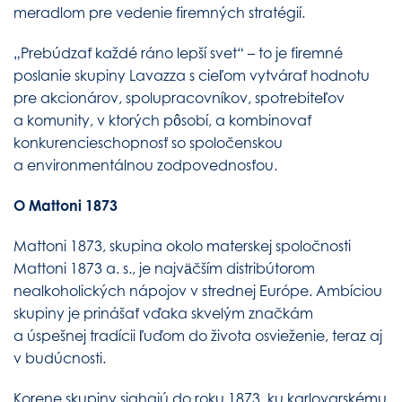
meradlom pre vedenie firemných stratégií.
„Prebúdzať každé ráno lepší svet“ – to je firemné
poslanie skupiny Lavazza s cieľom vytvárať hodnotu
pre akcionárov, spolupracovníkov, spotrebiteľov
a komunity, v ktorých pôsobí, a kombinovať
konkurencieschopnosť so spoločenskou
a environmentálnou zodpovednosťou.
O Mattoni 1873
Mattoni 1873, skupina okolo materskej spoločnosti
Mattoni 1873 a. s., je najväčším distribútorom
nealkoholických nápojov v strednej Európe. Ambíciou
skupiny je prinášať vďaka skvelým značkám
a úspešnej tradícii ľuďom do života osvieženie, teraz aj
v budúcnosti.
Korene skupiny siahajú do roku 1873, ku karlovarskému