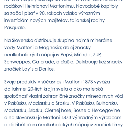
rodákovi Heinrichovi Mattonimu. Novodobé kapitoly
sa začali písať v 90. rokoch vďaka výrazným
investíciám nových majiteľov, talianskej rodiny
Pasquale.
Na Slovensko distribuuje skupina najmä minerálne
vody Mattoni a Magnesia; ďalej značky
nealkoholických nápojov Pepsi, Mirinda, 7UP,
Schweppes, Gatorade, a ďalšie. Distribuuje tiež snacky
značiek Lay’s a Doritos.
Svoje produkty v súčasnosti Mattoni 1873 vyváža
do takmer 20-tich krajín sveta a ako materská
spoločnosť vlastní zahraničné značky minerálnych vôd
v Rakúsku, Maďarsku a Srbsku. V Rakúsku, Bulharsku,
Maďarsku, Srbsku, Čiernej hore, Bosne a Hercegovine
a na Slovensku je Mattoni 1873 výhradným výrobcom
a distribútorom nealkoholických nápojov značiek firmy