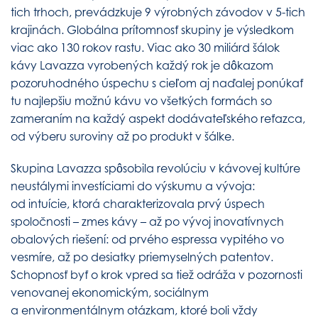
tich trhoch, prevádzkuje 9 výrobných závodov v 5-tich
krajinách. Globálna prítomnosť skupiny je výsledkom
viac ako 130 rokov rastu. Viac ako 30 miliárd šálok
kávy Lavazza vyrobených každý rok je dôkazom
pozoruhodného úspechu s cieľom aj naďalej ponúkať
tu najlepšiu možnú kávu vo všetkých formách so
zameraním na každý aspekt dodávateľského reťazca,
od výberu suroviny až po produkt v šálke.
Skupina Lavazza spôsobila revolúciu v kávovej kultúre
neustálymi investíciami do výskumu a vývoja:
od intuície, ktorá charakterizovala prvý úspech
spoločnosti – zmes kávy – až po vývoj inovatívnych
obalových riešení: od prvého espressa vypitého vo
vesmíre, až po desiatky priemyselných patentov.
Schopnosť byť o krok vpred sa tiež odráža v pozornosti
venovanej ekonomickým, sociálnym
a environmentálnym otázkam, ktoré boli vždy