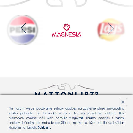
×
Na našom webe používame súbory cookies na zaistenie plnej funkčnosti a
vášho pohodlia, na štatistické účely a tiež na zacielenie reklamy. Bez
Spracovanie osobných údajov
Cookie
niektorých cookies náš web nemôže fungovať, žiadne cookies s vašimi
osobnými údajmi ale nebudú použité do momentu, kým udelíte svoj súhlas
Všeobecné obchodné podmienky
kliknutím na tlačidlo
Súhlasím.