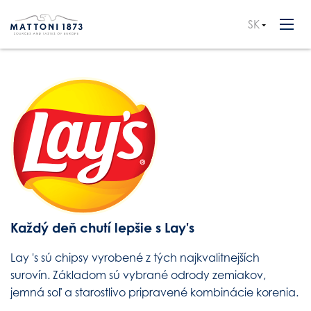
SK
CZ
EN
Každý deň chutí lepšie s Lay's
Lay 's sú chipsy vyrobené z tých najkvalitnejších
surovín. Základom sú vybrané odrody zemiakov,
jemná soľ a starostlivo pripravené kombinácie korenia.