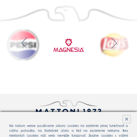
×
Na našom webe používame súbory cookies na zaistenie plnej funkčnosti a
vášho pohodlia, na štatistické účely a tiež na zacielenie reklamy. Bez
Spracovanie osobných údajov
Cookie
niektorých cookies náš web nemôže fungovať, žiadne cookies s vašimi