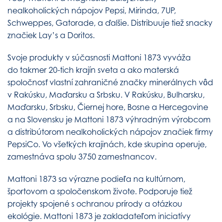
nealkoholických nápojov Pepsi, Mirinda, 7UP,
Schweppes, Gatorade, a ďalšie. Distribuuje tiež snacky
značiek Lay’s a Doritos.
Svoje produkty v súčasnosti Mattoni 1873 vyváža
do takmer 20-tich krajín sveta a ako materská
spoločnosť vlastní zahraničné značky minerálnych vôd
v Rakúsku, Maďarsku a Srbsku. V Rakúsku, Bulharsku,
Maďarsku, Srbsku, Čiernej hore, Bosne a Hercegovine
a na Slovensku je Mattoni 1873 výhradným výrobcom
a distribútorom nealkoholických nápojov značiek firmy
PepsiCo. Vo všetkých krajinách, kde skupina operuje,
zamestnáva spolu 3750 zamestnancov.
Mattoni 1873 sa výrazne podieľa na kultúrnom,
športovom a spoločenskom živote. Podporuje tiež
projekty spojené s ochranou prírody a otázkou
ekológie. Mattoni 1873 je zakladateľom iniciatívy