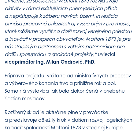
„Vítame, že spoločnosť Mattoni 1873 rozvíja svoje
aktivity v rámci existujúcich priemyselných plôch
a nepristupuje k záberu nových území. Investícia
prináša pracovné príležitosti aj vyššie príjmy pre mesto,
ktoré môžeme využiť na ďalší rozvoj verejného priestoru
a inovácií v prospech obyvateľov. Mattoni 1873 je pre
nás stabilným partnerom s veľkým potenciálom pre
ďalšiu spoluprácu a spoločné projekty,“
uviedol
viceprimátor Ing. Milan Ondrovič, PhD.
Príprava projektu, vrátane administratívnych procesov
a výberového konania trvala približne rok a pol.
Samotná výstavba tak bola dokončená v priebehu
šiestich mesiacov.
Rozšírený sklad je aktuálne plne v prevádzke
a predstavuje dôležitý krok v ďalšom rozvoji logistických
kapacít spoločnosti Mattoni 1873 v strednej Európe.